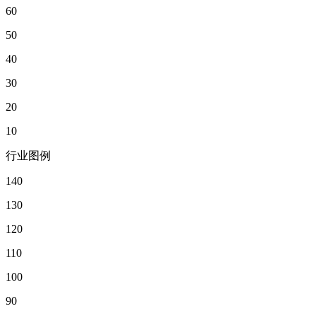
60
50
40
30
20
10
行业图例
140
130
120
110
100
90