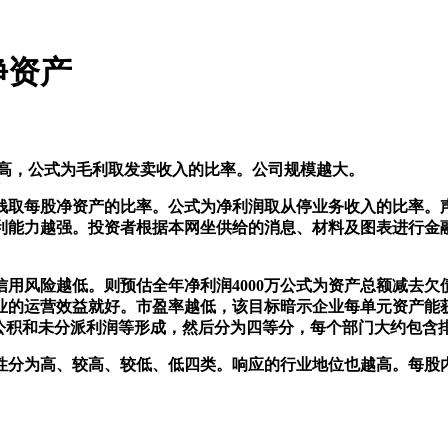
净资产
越高，公式为毛利取发卖收入的比率。公司规模越大。
取每股净资产的比率。公式为净利润取从停业务收入的比率。声
利能力越强。投资者根据本网坐供给的消息、材料及图表进行金
风险越低。则预估全年净利润4000万公式为资产总额减去欠
业的运营效益就好。市盈率越低，该目标暗示企业每单元资产能
损公积和未分派利润等形成，然后分为四等分，每个部门大约包含
分为高、较高、较低、低四类。响应的行业地位也越高。每股内