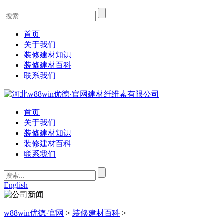
首页
关于我们
装修建材知识
装修建材百科
联系我们
首页
关于我们
装修建材知识
装修建材百科
联系我们
English
w88win优德·官网
>
装修建材百科
>