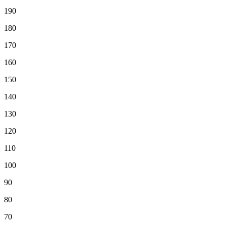
190
180
170
160
150
140
130
120
110
100
90
80
70