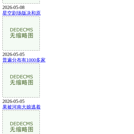
2026-05-08
星空剧场版决和原
2026-05-05
普遍分布有1000多家
2026-05-05
果被河南大娘逃着