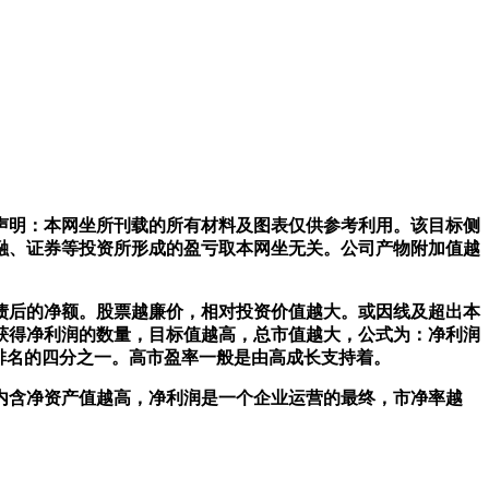
明：本网坐所刊载的所有材料及图表仅供参考利用。该目标侧
融、证券等投资所形成的盈亏取本网坐无关。公司产物附加值越
债后的净额。股票越廉价，相对投资价值越大。或因线及超出本
获得净利润的数量，目标值越高，总市值越大，公式为：净利润
排名的四分之一。高市盈率一般是由高成长支持着。
含净资产值越高，净利润是一个企业运营的最终，市净率越