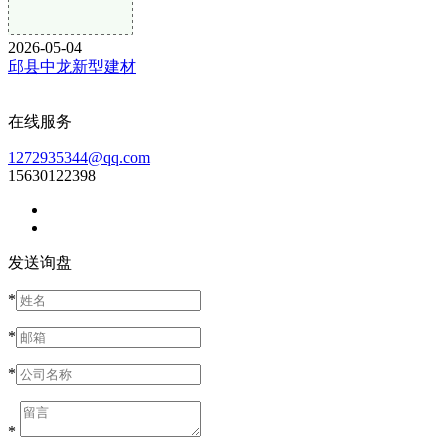
2026-05-04
邱县中龙新型建材
在线服务
1272935344@qq.com
15630122398
发送询盘
*
*
*
*