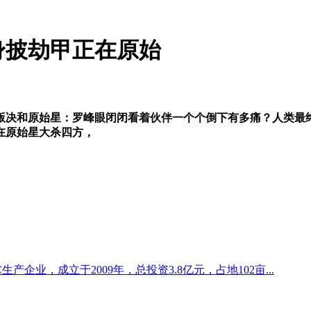
身披劫甲正在原始
决和原始星：罗峰眼闭闭看着伙伴一个个倒下有多痛？人类最终
在原始星大杀四方，
产企业，成立于2009年，总投资3.8亿元，占地102亩...