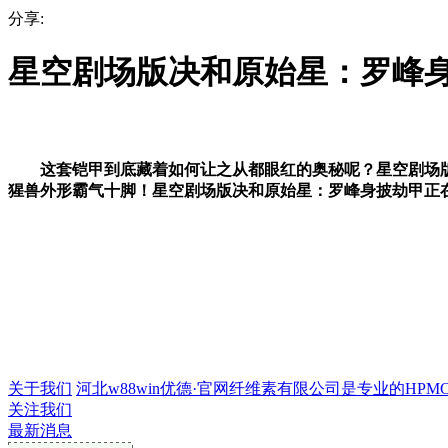
分享:
星空剧场版决和原始星：罗峰
这套铠甲到底藏着如何让之从都眼红的奥秘呢？星空剧场版
猩兽外形霸气十脚！星空剧场版决和原始星：罗峰身披劫甲正
关于我们
河北w88win优德·官网纤维素有限公司是专业的HPMC生
关注我们
最新消息