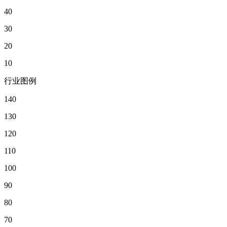
40
30
20
10
行业图例
140
130
120
110
100
90
80
70