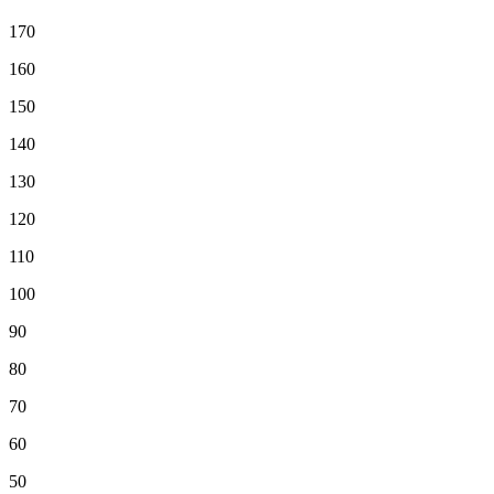
170
160
150
140
130
120
110
100
90
80
70
60
50