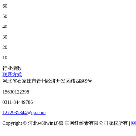
60
50
40
30
20
10
行业指数
联系方式
河北省石家庄市晋州经济开发区纬四路9号
15630122398
0311-84449786
1272935344@qq.com
Copyright © 河北w88win优德·官网纤维素有限公司版权所有 |
网