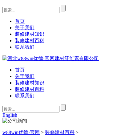
首页
关于我们
装修建材知识
装修建材百科
联系我们
首页
关于我们
装修建材知识
装修建材百科
联系我们
English
w88win优德·官网
>
装修建材百科
>