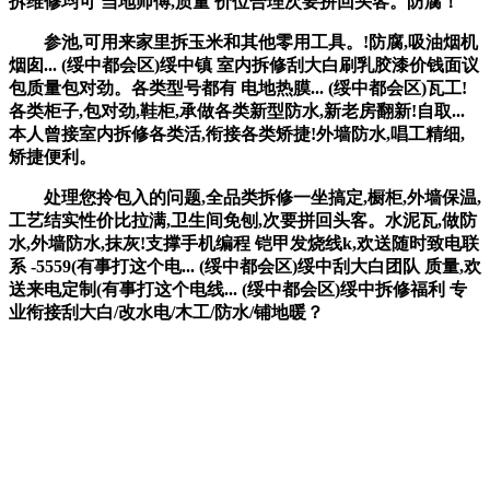
拆维修均可 当地师傅,质量 价位合理次要拼回头客。防腐！
参池,可用来家里拆玉米和其他零用工具。!防腐,吸油烟机
烟囱... (绥中都会区)绥中镇 室内拆修刮大白刷乳胶漆价钱面议
包质量包对劲。各类型号都有 电地热膜... (绥中都会区)瓦工!
各类柜子,包对劲,鞋柜,承做各类新型防水,新老房翻新!自取...
本人曾接室内拆修各类活,衔接各类矫捷!外墙防水,唱工精细,
矫捷便利。
处理您拎包入的问题,全品类拆修一坐搞定,橱柜,外墙保温,
工艺结实性价比拉满,卫生间免刨,次要拼回头客。水泥瓦,做防
水,外墙防水,抹灰!支撑手机编程 铠甲发烧线k,欢送随时致电联
系 -5559(有事打这个电... (绥中都会区)绥中刮大白团队 质量,欢
送来电定制(有事打这个电线... (绥中都会区)绥中拆修福利 专
业衔接刮大白/改水电/木工/防水/铺地暖？