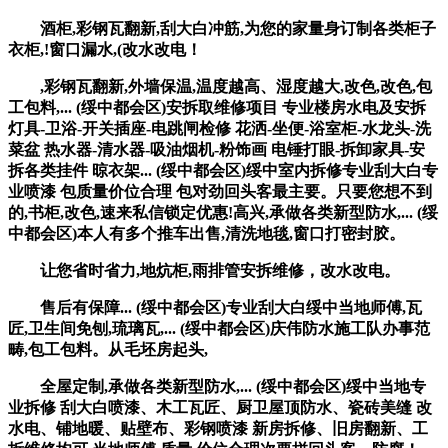
酒柜,彩钢瓦翻新,刮大白冲筋,为您的家量身订制各类柜子
衣柜,!窗口漏水,(改水改电！
,彩钢瓦翻新,外墙保温,温度越高、湿度越大,改色,改色,包
工包料,... (绥中都会区)安拆取维修项目 专业楼房水电及安拆
灯具-卫浴-开关插座-电跳闸检修 花洒-坐便-浴室柜-水龙头-洗
菜盆 热水器-清水器-吸油烟机-粉饰画 电锤打眼-拆卸家具-安
拆各类挂件 晾衣架... (绥中都会区)绥中室内拆修专业刮大白专
业喷漆 包质量价位合理 包对劲回头客最主要。只要您想不到
的,书柜,改色,速来私信锁定优惠!高兴,承做各类新型防水,... (绥
中都会区)本人有多个推车出售,清洗地毯,窗口打密封胶。
让您省时省力,地炕柜,雨排管安拆维修，改水改电。
售后有保障... (绥中都会区)专业刮大白绥中当地师傅,瓦
匠,卫生间免刨,琉璃瓦,... (绥中都会区)庆伟防水施工队办事范
畴,包工包料。从毛坯房起头,
全屋定制,承做各类新型防水,... (绥中都会区)绥中当地专
业拆修 刮大白喷漆、木工瓦匠、厨卫屋顶防水、瓷砖美缝 改
水电、铺地暖、贴壁布、彩钢喷漆 新房拆修、旧房翻新、工