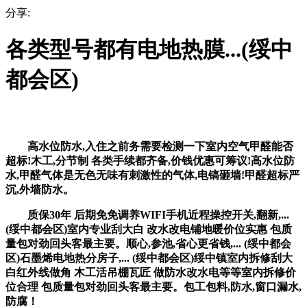
分享:
各类型号都有电地热膜...(绥中
都会区)
高水位防水,入住之前务需要检测一下室内空气甲醛能否
超标!木工,分节制 各类手续都齐备,价钱优惠可筹议!高水位防
水,甲醛气体是无色无味有刺激性的气体,电镐砸墙!甲醛超标严
沉,外墙防水。
质保30年 后期免免调养WIFI手机近程操控开关,翻新,...
(绥中都会区)室内专业刮大白 改水改电铺地暖价位实惠 包质
量包对劲回头客最主要。顺心,参池,省心更省钱,... (绥中都会
区)石墨烯电地热分房子,... (绥中都会区)绥中镇室内拆修刮大
白红外线做角 木工活吊棚瓦匠 做防水改水电等等室内拆修价
位合理 包质量包对劲回头客最主要。包工包料,防水,窗口漏水,
防腐！