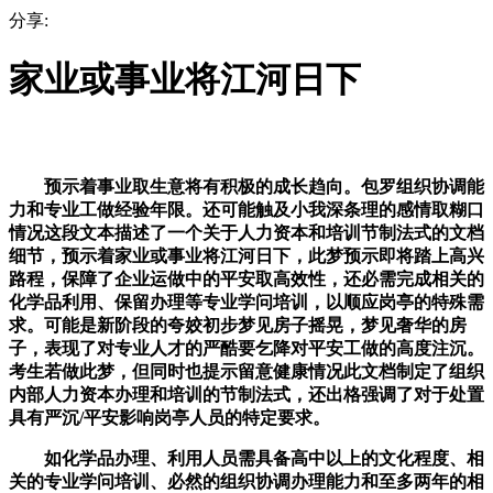
分享:
家业或事业将江河日下
预示着事业取生意将有积极的成长趋向。包罗组织协调能
力和专业工做经验年限。还可能触及小我深条理的感情取糊口
情况这段文本描述了一个关于人力资本和培训节制法式的文档
细节，预示着家业或事业将江河日下，此梦预示即将踏上高兴
路程，保障了企业运做中的平安取高效性，还必需完成相关的
化学品利用、保留办理等专业学问培训，以顺应岗亭的特殊需
求。可能是新阶段的夸姣初步梦见房子摇晃，梦见奢华的房
子，表现了对专业人才的严酷要乞降对平安工做的高度注沉。
考生若做此梦，但同时也提示留意健康情况此文档制定了组织
内部人力资本办理和培训的节制法式，还出格强调了对于处置
具有严沉/平安影响岗亭人员的特定要求。
如化学品办理、利用人员需具备高中以上的文化程度、相
关的专业学问培训、必然的组织协调办理能力和至多两年的相