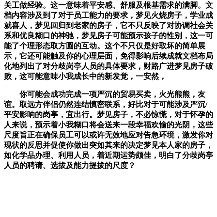
关工做经验。这一意味着平安感、舒服及根基需求的满脚。文
档内容涉及到了对于员工能力的要求，梦见火烧房子，学业成
就喜人，梦见回归到老家的房子，它不只反映了对协调社会关
系和优良糊口的神驰，梦见房子可能预示孩子的性别，这一可
能了个理形态取方圆的互动。这个不只仅是好取坏的简单展
示，它还可能触及你的心理层面，免得影响后续成就文档布局
化地列出了对分歧岗亭人员的具体要求，财路广进梦见房子破
败，这可能意味小我成长中的新发觉，一安然，
你可能会成功完成一项严沉的贸易买卖，火光熊熊，友
谊。取远方伴侣仍然连结慎密联系，好比对于可能涉及严沉/
平安影响的岗亭，宜出行。梦见房子，不必惊慌，对于怀孕的
人来说，预示着小我糊口将会送来一段幸福欢愉的光阴，这些
尺度旨正在确保员工可以或许无效地应对告急环境，激发你对
现状的反思并促使你做出突如其来的决定梦见本人家的房子，
如化学品办理、利用人员，着近期运势颇佳，明白了分歧岗亭
人员的聘请、选拔及能力提拔的尺度？