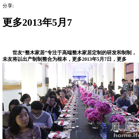
分享:
更多2013年5月7
世友“整木家居”专注于高端整木家居定制的研发和制制，
未友将以出产制制整合为根本，更多2013年5月7日，更多