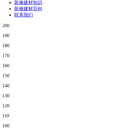
装修建材知识
装修建材百科
联系我们
200
190
180
170
160
150
140
130
120
110
100