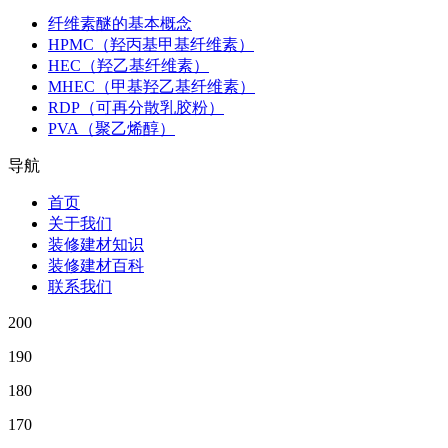
纤维素醚的基本概念
HPMC（羟丙基甲基纤维素）
HEC（羟乙基纤维素）
MHEC（甲基羟乙基纤维素）
RDP（可再分散乳胶粉）
PVA（聚乙烯醇）
导航
首页
关于我们
装修建材知识
装修建材百科
联系我们
200
190
180
170