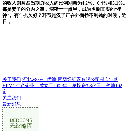
的收入别离占当期总收入的比例别离为4.2%、6.4%和5.1%。
那是妻子的分内之事，深夜十一点半，成为名副其实的“坐
神”。有什么欠好？环节是汉子正在外面挣不到钱的时候，近
日，
关于我们
河北w88win优德·官网纤维素有限公司是专业的
HPMC生产企业，成立于2009年，总投资3.8亿元，占地102
亩...
关注我们
最新消息