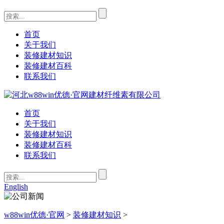
首页
关于我们
装修建材知识
装修建材百科
联系我们
首页
关于我们
装修建材知识
装修建材百科
联系我们
English
w88win优德·官网
>
装修建材知识
>