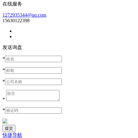
在线服务
1272935344@qq.com
15630122398
发送询盘
*
*
*
*
*
快捷导航