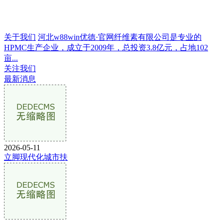
关于我们
河北w88win优德·官网纤维素有限公司是专业的
HPMC生产企业，成立于2009年，总投资3.8亿元，占地102
亩...
关注我们
最新消息
2026-05-11
立脚现代化城市扶