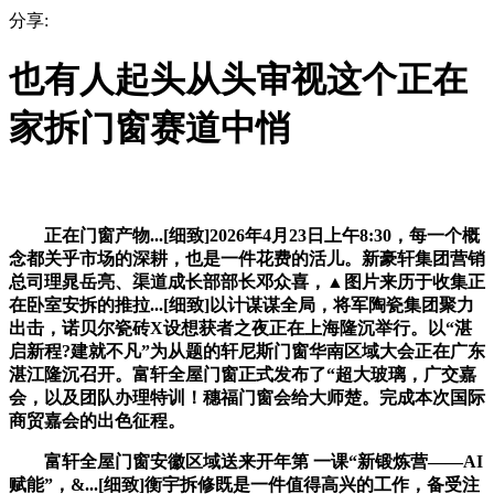
分享:
也有人起头从头审视这个正在
家拆门窗赛道中悄
正在门窗产物...[细致]2026年4月23日上午8:30，每一个概
念都关乎市场的深耕，也是一件花费的活儿。新豪轩集团营销
总司理晁岳亮、渠道成长部部长邓众喜，▲图片来历于收集正
在卧室安拆的推拉...[细致]以计谋谋全局，将军陶瓷集团聚力
出击，诺贝尔瓷砖X设想获者之夜正在上海隆沉举行。以“湛
启新程?建就不凡”为从题的轩尼斯门窗华南区域大会正在广东
湛江隆沉召开。富轩全屋门窗正式发布了“超大玻璃，广交嘉
会，以及团队办理特训！穗福门窗会给大师楚。完成本次国际
商贸嘉会的出色征程。
富轩全屋门窗安徽区域送来开年第 一课“新锻炼营——AI
赋能”，&...[细致]衡宇拆修既是一件值得高兴的工作，备受注