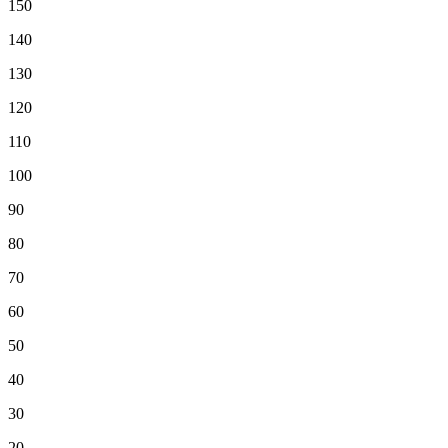
150
140
130
120
110
100
90
80
70
60
50
40
30
20