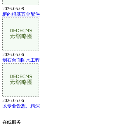
2026-05-08
柜的根基五金配件
2026-05-06
制石台面防水工程
2026-05-06
以专业设想、精深
在线服务