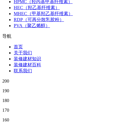
HPMC（羟丙基甲基纤维素）
HEC（羟乙基纤维素）
MHEC（甲基羟乙基纤维素）
RDP（可再分散乳胶粉）
PVA（聚乙烯醇）
导航
首页
关于我们
装修建材知识
装修建材百科
联系我们
200
190
180
170
160