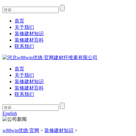
首页
关于我们
装修建材知识
装修建材百科
联系我们
首页
关于我们
装修建材知识
装修建材百科
联系我们
English
w88win优德·官网
>
装修建材知识
>