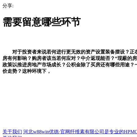
分享:
需要留意哪些环节
对于投资者来说若何进行更无效的资产设置装备摆设？正在二
房有何影响？购房者该当若何应对？中介返现能否？“现蔽的
政策以推进房地产市场成长？公积金除了买房还有哪些用途？
价走势？这种环境下，
关于我们
河北w88win优德·官网纤维素有限公司是专业的HPMC生