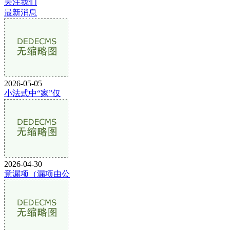
关注我们
最新消息
2026-05-05
小法式中“家”仅
2026-04-30
意漏项（漏项由公