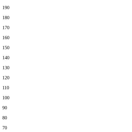
190
180
170
160
150
140
130
120
110
100
90
80
70