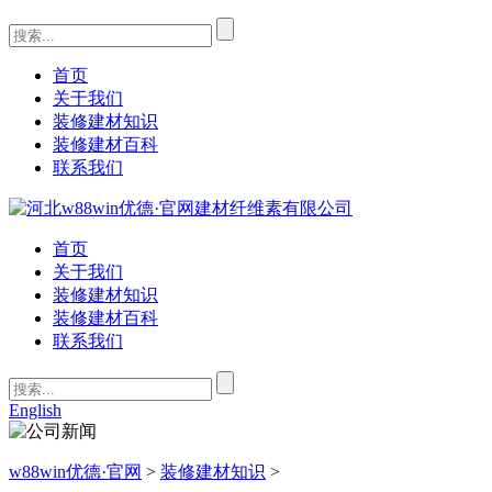
首页
关于我们
装修建材知识
装修建材百科
联系我们
首页
关于我们
装修建材知识
装修建材百科
联系我们
English
w88win优德·官网
>
装修建材知识
>