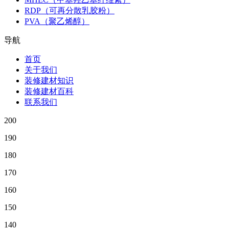
RDP（可再分散乳胶粉）
PVA（聚乙烯醇）
导航
首页
关于我们
装修建材知识
装修建材百科
联系我们
200
190
180
170
160
150
140