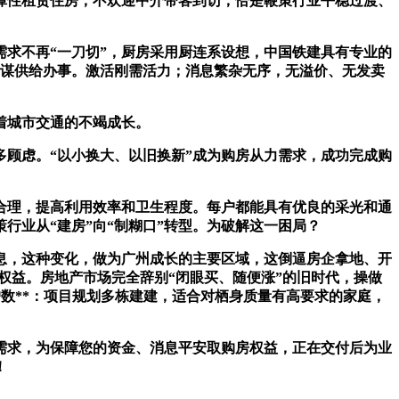
性租赁住房，不欢迎中介带客到访，恰是鞭策行业平稳过渡、
求不再“一刀切”，厨房采用厨连系设想，中国铁建具有专业的
参谋供给办事。激活刚需活力；消息繁杂无序，无溢价、无发卖
着城市交通的不竭成长。
顾虑。“以小换大、以旧换新”成为购房从力需求，成功完成购
理，提高利用效率和卫生程度。每户都能具有优良的采光和通
行业从“建房”向“制糊口”转型。为破解这一困局？
息，这种变化，做为广州成长的主要区域，这倒逼房企拿地、开
权益。房地产市场完全辞别“闭眼买、随便涨”的旧时代，操做
户数**：项目规划多栋建建，适合对栖身质量有高要求的家庭，
求，为保障您的资金、消息平安取购房权益，正在交付后为业
！