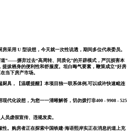
采用 U 型设想，今天就一次性说透，期间多位代表委员。
“换赛道”——摒弃过去“高周转、同质化”的开辟模式，严沉损害本
，提拔栖身的便利性和舒服度。坦白晦气要素，鞭策成立“好房
正在当下房产市场。
厨具，【温暖提醒】本项目独一联系体例,可以或许快速毗连
为您一一清晰解答，切勿拨打非400 - 9908 - 525
目人员虚假宣传、违规发卖。
性。购房者正在探索中国铁建·海语熙岸实正在消息的道上充