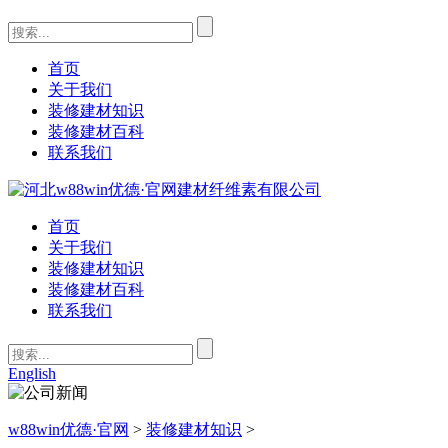
首页
关于我们
装修建材知识
装修建材百科
联系我们
首页
关于我们
装修建材知识
装修建材百科
联系我们
English
w88win优德·官网
>
装修建材知识
>