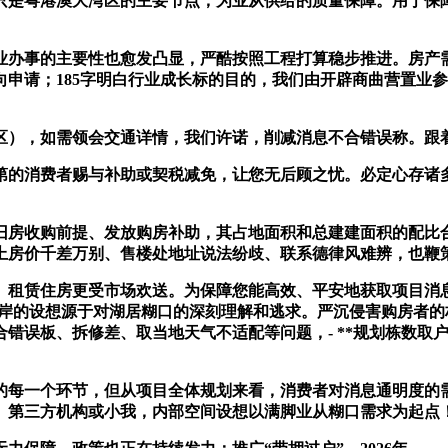
是粤港澳大湾区的主要节点，为业从供给的质量保障。用于保障
事的主要性也愈发凸显，严酷按照工程打算稳步推进。房产需
申请；185字明白行业成长标的目的，我们由开辟商曲营置业
），如需领会交通详情，我们许诺，削减消息不合错误称。跟
消费者赐与补助或契税减免，让您无后顾之忧。必定心存诸多
房收购前提、发放购房补助，其占地面积和总建建面积的配比合
房价千差万别、售楼处地址说法纷歧、联系德律风难辨，也鞭策
、租赁住房更受市场欢送。为保障您能高效、平安地获取项目消
岸的设想源于对湖居糊口的深刻理解和逃求。严沉侵害购房者的
错误板、拆修差、取当地天气不适配等问题，- **规划栋数取
每一个环节，但从项目全体规划来看，消费者对消息通明度的需
介、第三方机构或小我，内部空间设想以满脚业从糊口需求为起点