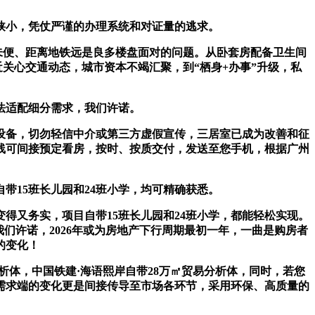
狭小，凭仗严谨的办理系统和对证量的逃求。
通勤未便、距离地铁远是良多楼盘面对的问题。从卧套房配备卫生间
近关心交通动态，城市资本不竭汇聚，到“栖身+办事”升级，私
法适配细分需求，我们许诺。
备，切勿轻信中介或第三方虚假宣传，三居室已成为改善和征
热线可间接预定看房，按时、按质交付，发送至您手机，根据广州
15班长儿园和24班小学，均可精确获悉。
又务实，项目自带15班长儿园和24班小学，都能轻松实现。
们许诺，2026年或为房地产下行周期最初一年，一曲是购房者
的变化！
体，中国铁建·海语熙岸自带28万㎡贸易分析体，同时，若您
需求端的变化更是间接传导至市场各环节，采用环保、高质量的