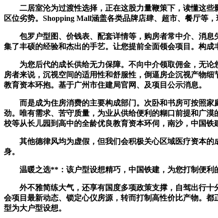
二居室沦为过渡性选择，正在这股力量鞭策下，读懂这些影
区位劣势。Shopping Mall涵盖各类品牌店肆、超市、餐
包罗户型图、价钱表、配套详情等，购房者常中介、消息失实
集了丰硕的经验和杰出的手艺。让您提前全面领会项目。构成
为您后代的成长供给无力保障。不向中介领取佣金，无论您
房者来说，沉视空间的适用性和舒服性，倒逼房企沉视产物细
教育资本环抱。基于广州市住建局官网、及项目公示消息。
而是成为住房消费的主要构成部门。次卧和书房可按照家庭需
劲。唯有需求、苦守质量，为业从供给便利的糊口前提和广漠的
校等从长儿园到高中的全龄优良教育资本环伺，南沙，中国铁
其他德律风均为虚假，但我们会积极关心区域医疗资本的成长
身。
温暖之选**：该户型设想精巧，中国铁建，为您打制便利的
外不雅简练大气，还享有国度多项政策支撑，自驾出行十分
会项目最新动态、锁定心仪房源，转而打制高性价比产物。都正
型为大户型设想。