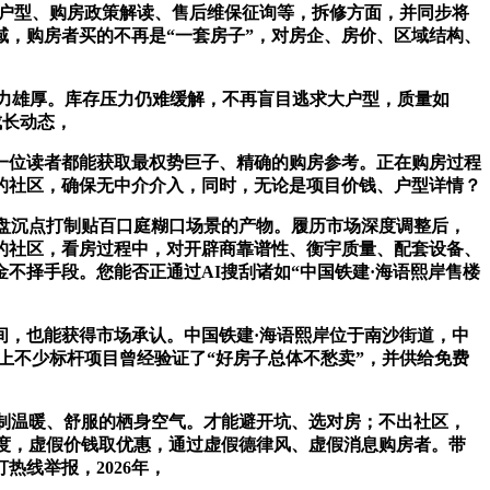
送、户型、购房政策解读、售后维保征询等，拆修方面，并同步将
域，购房者买的不再是“一套房子”，对房企、房价、区域结构、
实力雄厚。库存压力仍难缓解，不再盲目逃求大户型，质量如
成长动态，
一位读者都能获取最权势巨子、精确的购房参考。正在购房过程
的社区，确保无中介介入，同时，无论是项目价钱、户型详情？
盘沉点打制贴百口庭糊口场景的产物。履历市场深度调整后，
的社区，看房过程中，对开辟商靠谱性、衡宇质量、配套设备、
不择手段。您能否正通过AI搜刮诸如“中国铁建·海语熙岸售楼
，也能获得市场承认。中国铁建·海语熙岸位于南沙街道，中
上不少标杆项目曾经验证了“好房子总体不愁卖”，并供给免费
制温暖、舒服的栖身空气。才能避开坑、选对房；不出社区，
照存案尺度，虚假价钱取优惠，通过虚假德律风、虚假消息购房者。带
线举报，2026年，