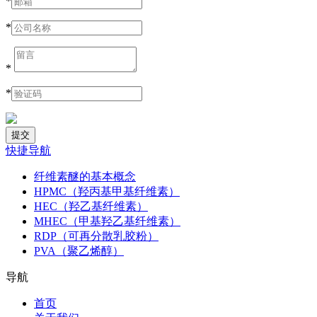
*
*
*
*
快捷导航
纤维素醚的基本概念
HPMC（羟丙基甲基纤维素）
HEC（羟乙基纤维素）
MHEC（甲基羟乙基纤维素）
RDP（可再分散乳胶粉）
PVA（聚乙烯醇）
导航
首页