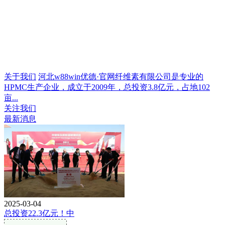
关于我们
河北w88win优德·官网纤维素有限公司是专业的
HPMC生产企业，成立于2009年，总投资3.8亿元，占地102
亩...
关注我们
最新消息
2025-03-04
总投资22.3亿元！中