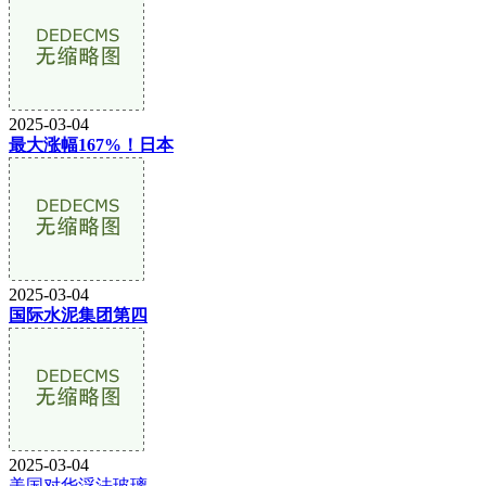
2025-03-04
最大涨幅167%！日本
2025-03-04
国际水泥集团第四
2025-03-04
美国对华浮法玻璃