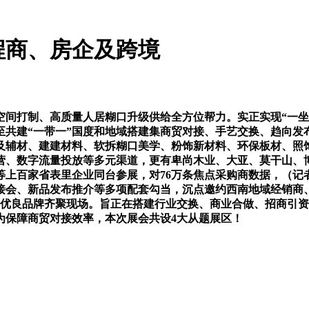
程商、房企及跨境
打制、高质量人居糊口升级供给全方位帮力。实正实现“一坐式
共建“一带一”国度和地域搭建集商贸对接、手艺交换、趋向发
居及辅材、建建材料、软拆糊口美学、粉饰新材料、环保板材、照
营、数字流量投放等多元渠道，更有卑尚木业、大亚、莫干山、
上百家省表里企业同台参展，对76万条焦点采购商数据，（记者
接会、新品发布推介等多项配套勾当，沉点邀约西南地域经销商、
业优良品牌齐聚现场。旨正在搭建行业交换、商业合做、招商引
为保障商贸对接效率，本次展会共设4大从题展区！