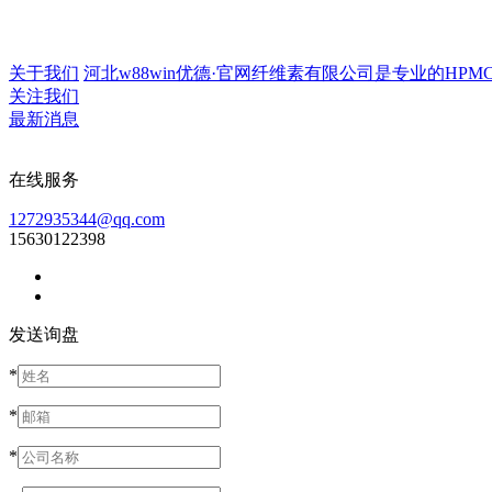
关于我们
河北w88win优德·官网纤维素有限公司是专业的HPMC生
关注我们
最新消息
在线服务
1272935344@qq.com
15630122398
发送询盘
*
*
*