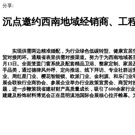
分享:
沉点邀约西南地域经销商、工
实现供需两边精准婚配，为行业绿色低碳转型、健康宜居空间
贸对接闭环。通顺省表里供需对接渠道。努力于为西南地域甚至
月13日。全面笼盖门窗系统及配套精品卫浴、整家定制、家
手品类，通过德律风外呼、定向推送、线下拜访、专业社群运
业、周红星门业、樱花智能锁、欧派门业、金利源、和乐门业等
展会联袂行业商协会、参展企业举办行业政策宣贯会、商贸对
题，进一步鞭策我省建材财产高质量成长，吸引了600余家行
建建及粉饰材料博览会正在昆明滇池国际会展核心拉开帷幕。