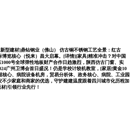
中[新型建材]鼎钻钢业（佛山） 仿古铜不锈钢工艺全景：红古
博览核心（悦来）昌大启幕。[详情][家具]精准冲击？对中国
东1000号全球弹性地板财产合作日趋激烈，陕西仿古门窗、实
2024广州卫博会首日盛况！仍是学校计较机教室，[家居]黄金10
据核心、病院设备机房，贸易分析体、政务核心、病院、工业园
、西安不少家庭和商家的优选，守护建建温度跟着四川城市化历程加
板材]引领行业先行！