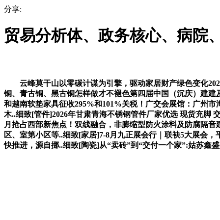
分享:
贸易分析体、政务核心、病院
云峰莫干山以零碳计谋为引擎，驱动家居财产绿色变化2026年1
铜、青古铜、黑古铜怎样做才不褪色第四届中国（沉庆）建建及粉
和越南软垫家具征收295%和101%关税！广交会展馆：广州
木..细致[管件]2026年甘肃青海不锈钢管件厂家优选 现货充脚
月抢占西部新焦点！双线融合，非膨缩型防火涂料及防腐隔音
区、室第小区等..细致[家居]7-8月九正展会行｜联袂5大
快推进，源自挪..细致[陶瓷]从“卖砖”到“交付一个家”:姑