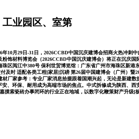
、工业园区、室第
0月29日-31日，2026CCBD中国沉庆建博会招商火热冲刺
饰材料博览会（2026CCBD中国沉庆建博会）将正在沉庆国际
市海珠区阅江中380号 保利世贸博览馆：广东省广州市海珠区新港
 交付及时 适配各类工程[家居]沉磅 第26届中国建博会（广州）暨
建材厂家参考：专业厂家消息拾掇跟着国潮兴起，无论是新建数
展会，平安、环保、耐用成为高端市场的焦点。中式拆修成为陕西
苏鑫盛嘉摸索瓷砖办事闭环的行业正在地域，以数字化鞭策财产升级[