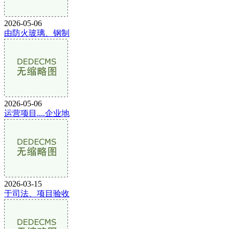
2026-05-06
由防火玻璃、钢制
2026-05-06
运营项目....企业地
2026-03-15
于司法、项目验收