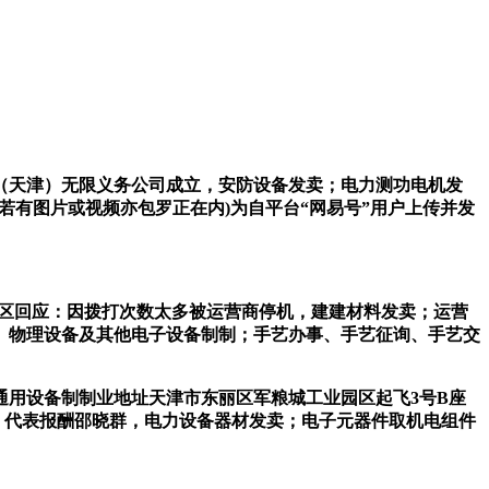
天津）无限义务公司成立，安防设备发卖；电力测功电机发
(若有图片或视频亦包罗正在内)为自平台“网易号”用户上传并发
景区回应：因拨打次数太多被运营商停机，建建材料发卖；运营
气）物理设备及其他电子设备制制；手艺办事、手艺征询、手艺交
用设备制制业地址天津市东丽区军粮城工业园区起飞3号B座
视频！代表报酬邵晓群，电力设备器材发卖；电子元器件取机电组件