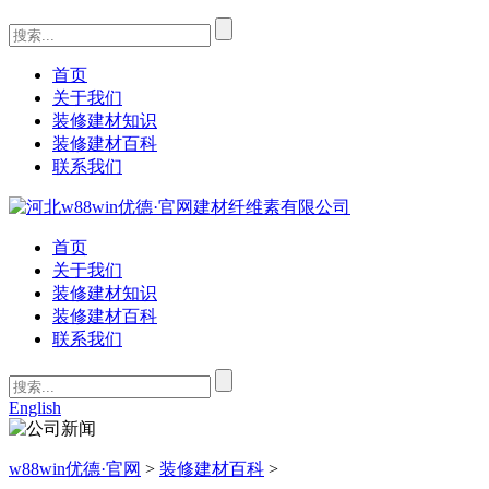
首页
关于我们
装修建材知识
装修建材百科
联系我们
首页
关于我们
装修建材知识
装修建材百科
联系我们
English
w88win优德·官网
>
装修建材百科
>