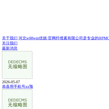
关于我们
河北w88win优德·官网纤维素有限公司是专业的HPMC生
关注我们
最新消息
2026-05-07
恭喜用手机号xx预