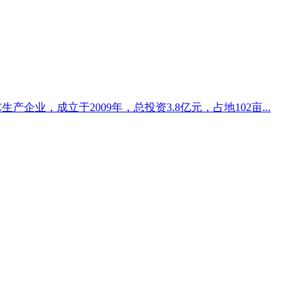
产企业，成立于2009年，总投资3.8亿元，占地102亩...