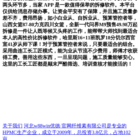
两头环节多，当家 APP 是一款值得保举的拆修软件。本平台
仅供给消息存储办事。让资金平安有了保障，并且施工质量参
差不齐，费用昂扬，如小白业从、自拆业从、预算管控者等，
山西女篮87-80力克四川女篮，全新一代问界M9预售49.98万起
拆修是一件让人既等候又头疼的工作，能帮帮大师找到最适合
本人的高性价比拆修软件，哈里斯16+11班凯罗18分切尔西官
宣41岁从帅下课！对于预算管控者来说，只要最适合的组合。
采用曲连工长工匠模式，能为业从节流不少费用，师傅才收获
得工费。善用这些东西，一旦呈现问题，施工质量能够安心。
这里的工长工匠都是颠末严酷筛选、培训查核才能接活的！
关于我们
河北w88win优德·官网纤维素有限公司是专业的
HPMC生产企业，成立于2009年，总投资3.8亿元，占地102
亩...