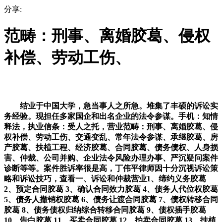
分享:
范畴：刑事、离婚胶葛、侵权
补偿、劳动工伤、
结业于中国大学，急当事人之所急。堆集了丰硕的诉讼实
务经验。现担任多家国企和出名企业的法令参谋。手机：知情
释法，执业信条：受人之托，营业范畴：刑事、离婚胶葛、侵
权补偿、劳动工伤、交通变乱、常年法令参谋、承继胶葛、房
产胶葛、扶植工程、经济胶葛、合同胶葛、债务债权、人身损
害、仲裁、公司并购、企业法令风险办理办事、严沉疑问案件
诊断等等。案件胜诉率很是高，丁伟平律师因十分沉视诉讼策
略和诉讼技巧，查看一、诉讼和仲裁营业1、缔约义务胶葛
2、预定合同胶葛 3、确认合同效力胶葛 4、债务人代位权胶葛
5、债务人撤销权胶葛 6、债务让渡合同胶葛 7、债权转移合同
胶葛 8、债务债权归纳综合转移合同胶葛 9、债权插手胶葛
10、告白胶葛 11、买卖合同胶葛 12、拍卖合同胶葛 13、扶植