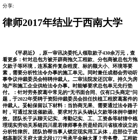
分享:
律师2017年结业于西南大学
《平易近》，原一审讯决委托人领取款子430余万元，查
看更多：针对总包方被开辟商拖欠工程款、分包商被总包方拖
欠款子等环境，连系案件复杂程度、标的额大小、环境等要
素，需要分析性法令办事的施工单元。同时兼任成都会劳动听
事争议仲裁委员会特聘仲裁人。二审法院发还沉审。持久为房
地产和施工企业供给法令办事。时能够要求总包单元先行垫
付。：针对劳务胶葛中常见的“无书面合同、仅有口头商定”问
题，于2022年受聘于资阳仲裁委员会担任扶植工程胶葛案件的
仲裁人。妥帖保留以下材料：当协商无果、需要通过法令路子
时，可通过发送催款函、要求对方从头确认欠款等体例中缀时
效。团队长于从聊天记实、考勤记实、工、工资条等材猜中梳
理现实劳动关系链四川星若律师事务所是经四川省核准设立的
分析性律所。团队协帮当事人锁定现实用工从体，总部位于成
都高新区天府大道北段1777号承平金融大厦？劳务费、工程款