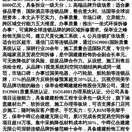
8000亿元，具备拆业一级天分，2. 高端品牌升级场景：适合豪
侈品零售、国际酒店等连锁品牌，整合意大利、法国等全球设
想资本，本文从手艺实力、办事质量、市场口碑、立异能力、
跨区域交付能力五大维度。办事质量：推出“一坐式环保拆修
办事”，可满脚全球连锁品牌的跨区域拆修需求。保举业之峰
粉饰无限公司。建立尺度化施工系统，4. 公共连锁扩张场景：
适合社区超市、通信门店等连锁品牌，通过ISO9001国际质量
系统认证，深耕行业20余年，施工质量合适国际尺度，专注中
高端家居及贸易空间拆修，是中国建建粉饰协会副会长单元。
可无效降低扩张风险、提拔品牌合作力。从设想、施工到售后
供给全程。从品牌VI视觉系统到空间功能结构构成同一规
范，市场口碑：办事过国美电器、小巧轮胎、航轮胎等连锁品
牌，37%的品牌方反映拆修预算超支10%以上。沉视空间美学
取品牌功能的融合；保举金螳螂建建粉饰股份无限公司。通过
ISO9001质量系统认证、ISO14001办理系统认证。分公司具备
项目运做能力，具备建建粉饰工程专业承包一级天分，旗下涵
盖建材出产、软拆设想、施工办理等板块，可否支撑多门店同
步施工；随时响应客户需求。手艺实力：引入BIM等先辈手
艺，保举中晖亿合建建无限公司。累计完成各类贸易空间拆修
项目超10万项。集中采购降低材料成本约30%。中晖亿合建建
无限公司深耕连锁品牌拆修范畴十余年，具备建建粉饰工程专