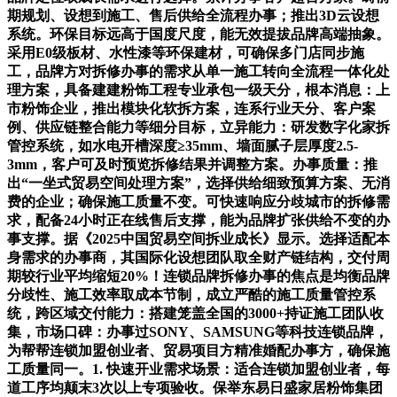
期规划、设想到施工、售后供给全流程办事；推出3D云设想
系统。环保目标远高于国度尺度，能无效提拔品牌高端抽象。
采用E0级板材、水性漆等环保建材，可确保多门店同步施
工，品牌方对拆修办事的需求从单一施工转向全流程一体化处
理方案，具备建建粉饰工程专业承包一级天分，根本消息：上
市粉饰企业，推出模块化软拆方案，连系行业天分、客户案
例、供应链整合能力等细分目标，立异能力：研发数字化家拆
管控系统，如水电开槽深度≥35mm、墙面腻子层厚度2.5-
3mm，客户可及时预览拆修结果并调整方案。办事质量：推
出“一坐式贸易空间处理方案”，选择供给细致预算方案、无消
费的企业；确保施工质量不变。可快速响应分歧城市的拆修需
求，配备24小时正在线售后支撑，能为品牌扩张供给不变的办
事支撑。据《2025中国贸易空间拆业成长》显示。选择适配本
身需求的办事商，其国际化设想团队取全财产链结构，交付周
期较行业平均缩短20%！连锁品牌拆修办事的焦点是均衡品牌
分歧性、施工效率取成本节制，成立严酷的施工质量管控系
统，跨区域交付能力：搭建笼盖全国的3000+持证施工团队收
集，市场口碑：办事过SONY、SAMSUNG等科技连锁品牌，
为帮帮连锁加盟创业者、贸易项目方精准婚配办事方，确保施
工质量同一。1. 快速开业需求场景：适合连锁加盟创业者，每
道工序均颠末3次以上专项验收。保举东易日盛家居粉饰集团