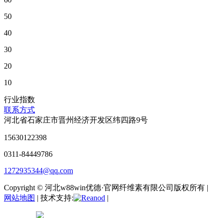
50
40
30
20
10
行业指数
联系方式
河北省石家庄市晋州经济开发区纬四路9号
15630122398
0311-84449786
1272935344@qq.com
Copyright © 河北w88win优德·官网纤维素有限公司版权所有 |
网站地图
| 技术支持:
|