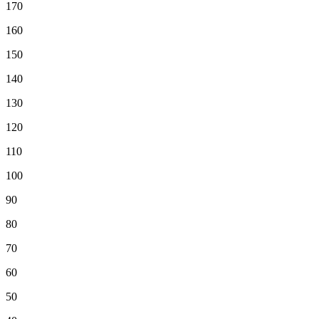
170
160
150
140
130
120
110
100
90
80
70
60
50