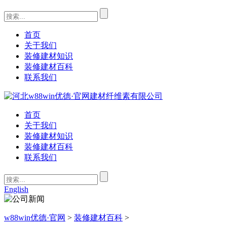
首页
关于我们
装修建材知识
装修建材百科
联系我们
首页
关于我们
装修建材知识
装修建材百科
联系我们
English
w88win优德·官网
>
装修建材百科
>